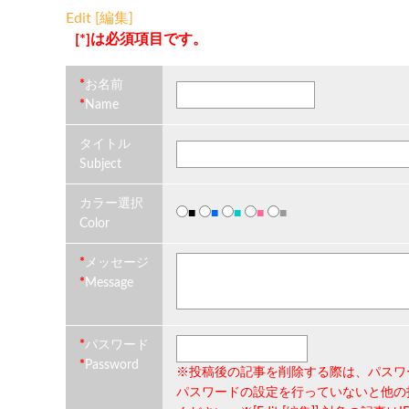
Edit [編集]
[*]は必須項目です。
*
お名前
*
Name
タイトル
Subject
カラー選択
■
■
■
■
■
Color
*
メッセージ
*
Message
*
パスワード
*
Password
※投稿後の記事を削除する際は、
パスワ
パスワードの設定を行っていないと他の