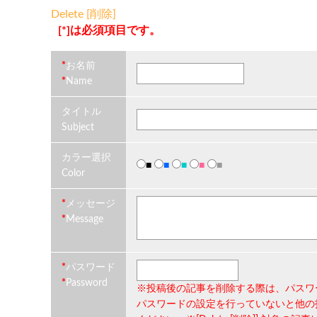
Delete [削除]
[*]は必須項目です。
*
お名前
*
Name
タイトル
Subject
カラー選択
■
■
■
■
■
Color
*
メッセージ
*
Message
*
パスワード
*
Password
※投稿後の記事を削除する際は、
パスワ
パスワードの設定を行っていないと他の