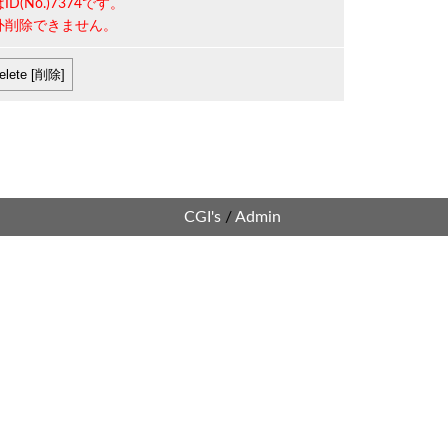
は
ID(No.)7374
です。
外削除できません。
CGI's
/
Admin