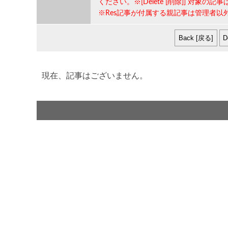
ください。※[Delete [削除]] 対象の記事
※Res記事が付属する親記事は管理者以
現在、記事はございません。