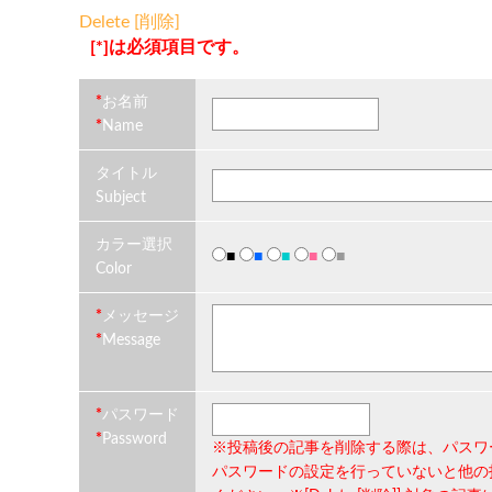
Delete [削除]
[*]は必須項目です。
*
お名前
*
Name
タイトル
Subject
カラー選択
■
■
■
■
■
Color
*
メッセージ
*
Message
*
パスワード
*
Password
※投稿後の記事を削除する際は、
パスワ
パスワードの設定を行っていないと他の