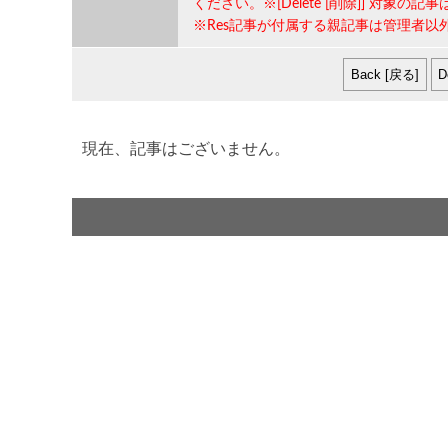
ください。※[Delete [削除]] 対象の記事
※Res記事が付属する親記事は管理者以
現在、記事はございません。