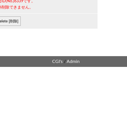
は
ID(No.)6339
です。
外削除できません。
CGI's
/
Admin